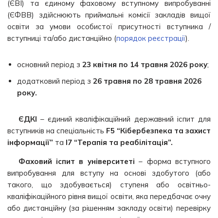
(ЄВІ) та єдиному фаховому вступному випробуванні
(ЄФВВ) здійснюють приймальні комісії закладів вищої
освіти за умови особистої присутності вступника /
вступниці та/або дистанційно (
порядок реєстрації
).
основний період з
23 квітня по 14 травня 2026 року
;
додатковий період з
26 травня по 28 травня 2026
року.
ЄДКІ
– єдиний кваліфікаційний державний іспит для
вступників на спеціальність
F5 “Кібербезпека та захист
інформації”
та
I7 “Терапія та реабілітація”.
Фаховий іспит в університеті
– форма вступного
випробування для вступу на основі здобутого (або
такого, що здобувається) ступеня або освітньо-
кваліфікаційного рівня вищої освіти, яка передбачає очну
або дистанційну (за рішенням закладу освіти) перевірку