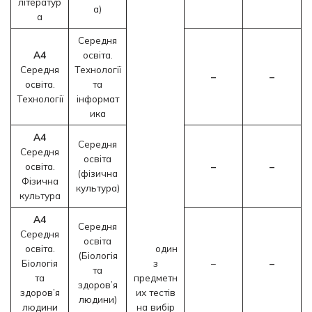
літератур
а)
а
Середня
А4
освіта.
Середня
Технології
–
–
освіта.
та
Технології
інформат
ика
А4
Середня
Середня
освіта
освіта.
–
–
(фізична
Фізична
культура)
культура
А4
Середня
Середня
освіта
освіта.
один
(Біологія
Біологія
з
–
–
та
та
предметн
здоров’я
здоров’я
их тестів
людини)
людини
на вибір