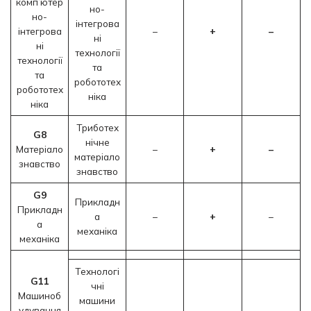
комп’ютер
но-
но-
інтегрова
інтегрова
–
+
–
ні
ні
технології
технології
та
та
робототех
робототех
ніка
ніка
Триботех
G8
нічне
Матеріало
–
+
–
матеріало
знавство
знавство
G9
Прикладн
Прикладн
а
–
+
–
а
механіка
механіка
Технологі
G11
чні
Машиноб
машини
удування