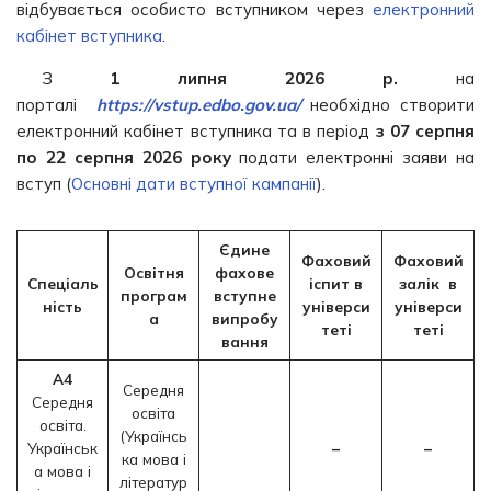
відбувається особисто вступником через
електронний
кабінет вступника
.
З
1 липня 2026 р.
на
порталі
https://vstup.edbo.gov.ua/
необхідно створити
електронний кабінет вступника та в період
з 07 серпня
по 22 серпня
2026 року
подати електронні заяви на
вступ (
Основні дати вступної кампанії
).
Єдине
Фаховий
Фаховий
Освітня
фахове
Спеціаль
іспит
в
залік
в
програм
вступне
ність
універси
універси
а
випробу
теті
теті
вання
А4
Середня
Середня
освіта
освіта.
(Українсь
Українськ
–
–
ка мова і
а мова і
літератур