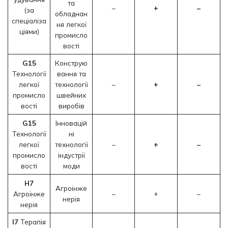
та
–
+
–
(за
обладнан
спеціаліза
ня легкої
ціями)
промисло
вості
G15
Конструю
Технології
вання та
легкої
технології
–
+
–
промисло
швейних
вості
виробів
G15
Інновацій
Технології
ні
легкої
технології
–
+
–
промисло
індустрії
вості
моди
H7
Агроінже
Агроінже
–
+
–
нерія
нерія
I7
Терапія