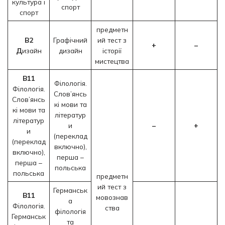
культура і
спорт
спорт
предметн
B2
Графічний
ий тест з
+
–
Д
изайн
дизайн
історії
мистецтва
В11
Філологія.
Філологія.
Слов’янсь
Слов’янсь
кі мови та
кі мови та
літератур
літератур
и
–
+
и
(переклад
(переклад
включно),
включно),
перша –
перша –
польська
польська
предметн
ий тест з
Германськ
В11
мовознав
а
Філологія.
ства
філологія
Германськ
та