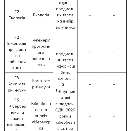
один з
предметн
E2
Екологія
их тестів
–
–
Екологія
на вибір
вступника
F2
Інженерія
Інженерія
програмн
програмн
ого
–
–
предметн
ого
забезпеч
ий тест з
забезпеч
ення
інформаці
ення
йних
F3
технологі
Комп’юте
Комп’юте
–
–
й
рні науки
рні науки
1
Вступник
и, які
F5
Кібербезп
складали
Кібербез
ека та
ЄДКІ 2026
пека та
аналіз
–
–
року з
захист
кіберзагр
кібербезп
інформаці
оз
еки, при
1