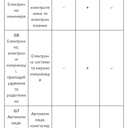
,
Електрич
електроте
–
+
–
на
хніка та
інженерія
електром
еханіка
G5
Електроні
ка,
електрон
Електрон
ні
ні системи
комунікаці
та мережі
–
+
–
ї,
комунікаці
приладоб
й
удування
та
радіотехні
ка
G7
Автомати
Автомати
зація,
зація,
комп’ютер