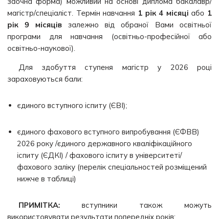
заочна форма) можливий на основі диплома бакалавр/
магістр/спеціаліст. Термін навчання
1 рік 4 місяці
або
1
рік 9 місяців
залежно від обраної Вами освітньої
програми для навчання (освітньо-професійної або
освітньо-наукової).
Для здобуття ступеня магістр у 2026 році
зараховуються бали:
єдиного вступного іспиту (ЄВІ);
єдиного фахового вступного випробування (ЄФВВ)
2026 року /єдиного державного кваліфікаційного
іспиту (ЄДКІ) / фахового іспиту в університеті/
фахового заліку (перелік спеціальностей розміщений
нижче в таблиці)
ПРИМІТКА:
вступники також можуть
використовувати результати попередніх років: