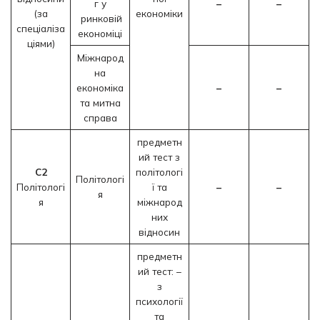
г у
–
–
(за
економіки
ринковій
спеціаліза
економіці
ціями)
Міжнарод
на
економіка
–
–
та митна
справа
предметн
ий тест з
C2
політологі
Політологі
Політологі
ї та
–
–
я
я
міжнарод
них
відносин
предметн
ий тест: –
з
психології
та