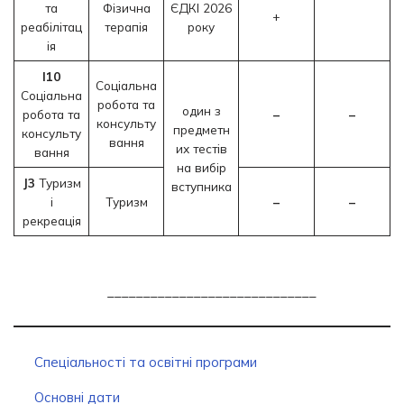
та
Фізична
ЄДКІ 2026
+
реабілітац
терапія
року
ія
I10
Соціальна
Соціальна
робота та
один з
робота та
–
–
консульту
предметн
консульту
вання
их тестів
вання
на вибір
J3
Туризм
вступника
і
Туризм
–
–
рекреація
_____________________________
Спеціальності та освітні програми
Основні дати