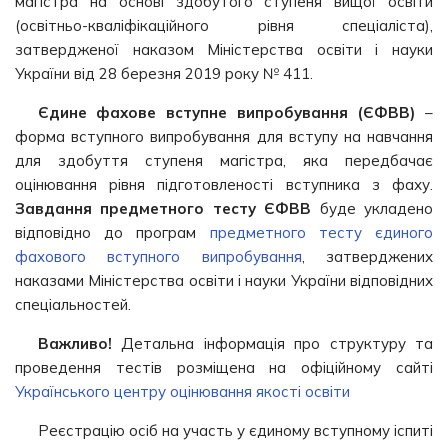
магістра на основі здобутого ступеня вищої освіти
(освітньо-кваліфікаційного рівня спеціаліста),
затвердженої наказом Міністерства освіти і науки
України від 28 березня 2019 року № 411.
Єдине фахове вступне випробування (ЄФВВ)
–
форма вступного випробування для вступу на навчання
для здобуття ступеня магістра, яка передбачає
оцінювання рівня підготовленості вступника з фаху.
Завдання предметного тесту ЄФВВ
буде укладено
відповідно до
програм
предметного тесту єдиного
фахового вступного випробування
, затверджених
наказами Міністерства освіти і науки України відповідних
спеціальностей.
Важливо!
Детальна інформація про структуру та
проведення тестів розміщена на офіційному сайті
Українського центру оцінювання якості освіти
Реєстрацію осіб на участь у єдиному вступному іспиті