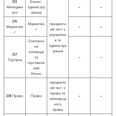
D3
Бізнес-
Менеджм
адміністру
–
–
ент
вання
D5
Маркетин
предметн
Маркетин
–
–
г
ий тест з
г
управлінн
я та
Електрон
адміністру
на
вання
комерція
D7
та
–
–
Торгівля
торговель
ний
бізнес
предметн
ий тест з
права та
D8
Право
Право
–
–
міжнарод
ного
права