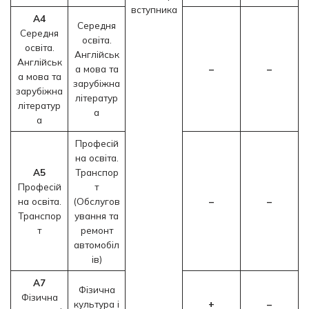
вступника
А4
Середня
Середня
освіта.
освіта.
Англійськ
Англійськ
а мова та
–
–
а мова та
зарубіжна
зарубіжна
літератур
літератур
а
а
Професій
на освіта.
A5
Транспор
Професій
т
на освіта.
(Обслугов
–
–
Транспор
ування та
т
ремонт
автомобіл
ів)
A7
Фізична
Фізична
культура і
+
–