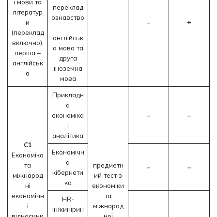
і мови та
переклад
літератур
ознавство
и
–
+
:
(переклад
англійськ
включно),
а мова та
перша –
друга
англійськ
іноземна
а
мова
Прикладн
а
економіка
–
–
і
аналітика
C1
Економічн
Економіка
а
та
предметн
–
–
кібернети
міжнарод
ий тест з
ка
ні
економіки
економічн
та
HR-
і
міжнарод
інжинірин
відносини
ної