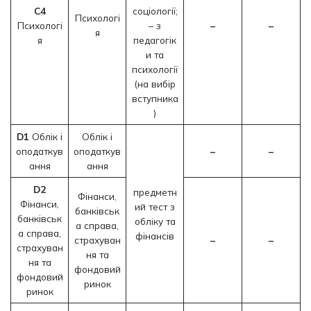
C4
соціології;
Психологі
Психологі
– з
–
–
я
я
педагогік
и та
психології
(на вибір
вступника
)
D1
Облік і
Облік і
оподаткув
оподаткув
–
–
ання
ання
D2
предметн
Фінанси,
Фінанси,
ий тест з
банківськ
банківськ
обліку та
а справа,
а справа,
фінансів
страхуван
–
–
страхуван
ня та
ня та
фондовий
фондовий
ринок
ринок