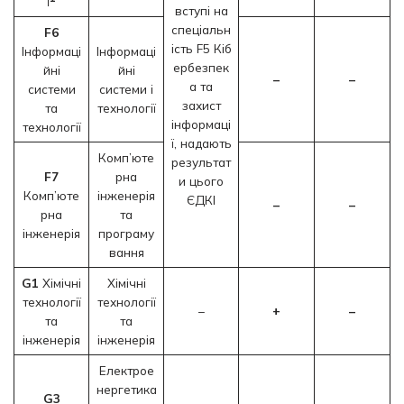
ї
вступі на
спеціальн
F6
ість F5 Кіб
Інформаці
Інформаці
ербезпек
йні
йні
–
–
а та
системи
системи і
захист
та
технології
інформаці
технології
ї, надають
Комп’юте
результат
F7
рна
и цього
Комп’юте
інженерія
ЄДКІ
–
–
рна
та
інженерія
програму
вання
G1
Хімічні
Хімічні
технології
технології
–
+
–
та
та
інженерія
інженерія
Електрое
нергетика
G3