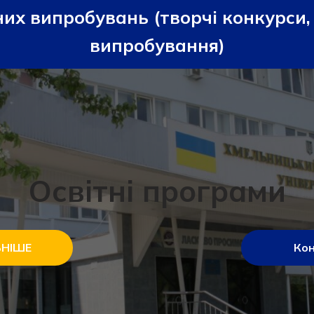
их випробувань (творчі конкурси, 
випробування)
Освітні програми
ЬНІШЕ
Ко