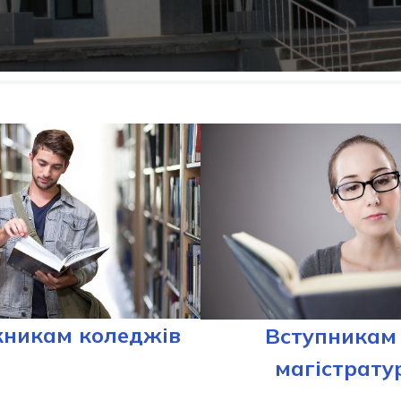
кникам коледжів
Вступникам
магістрату