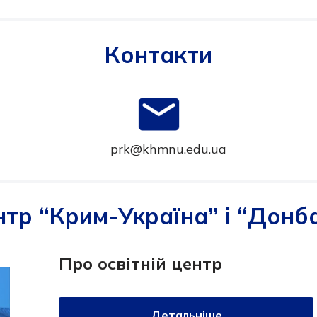
Контакти
prk@khmnu.edu.ua
ентр “Крим-Україна” і “Донб
Про освітній центр
Детальніше