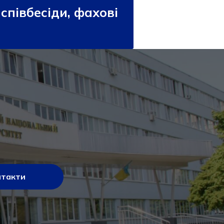
співбесіди, фахові
нтакти