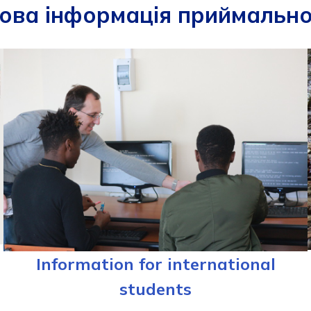
ва інформація приймальної
Information for international
students