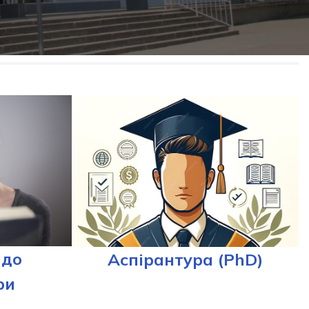
 до
Аспірантура (PhD)
ри