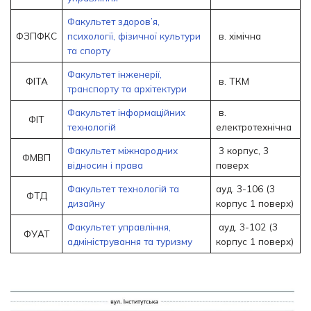
Факультет здоров’я,
ФЗПФКС
психології, фізичної культури
в. хімічна
та спорту
Факультет інженерії,
ФІТА
в. ТКМ
транспорту та архітектури
Факультет інформаційних
в.
ФІТ
технологій
електротехнічна
Факультет міжнародних
3 корпус, 3
ФМВП
відносин і права
поверх
Факультет технологій та
ауд. 3-106 (3
ФТД
дизайну
корпус 1 поверх)
Факультет управління,
ауд. 3-102 (3
ФУАТ
адміністрування та туризму
корпус 1 поверх)