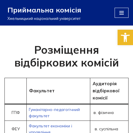
Приймальна комісія
Перейти
Хмельницький національний університет
до
Відкри
вмісту
Розміщення
відбіркових комісій
Аудиторія
Факультет
відбіркової
комісії
Гуманітарно-педагогічний
ГПФ
в. фізична
факультет
Факультет економіки і
ФЕУ
в. суспільна
управління