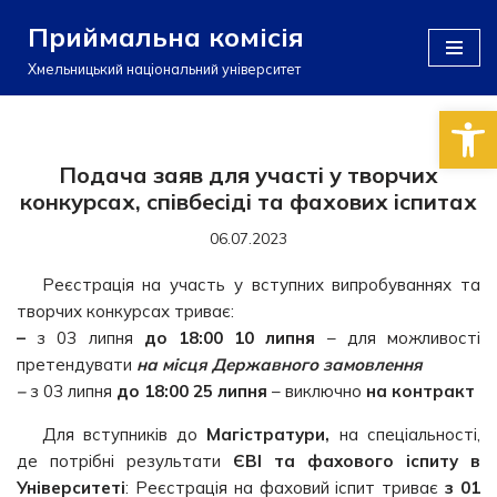
Приймальна комісія
Перейти
Хмельницький національний університет
до
Відкри
вмісту
Подача заяв для участі у творчих
конкурсах, співбесіді та фахових іспитах
06.07.2023
Реєстрація на участь у вступних випробуваннях та
творчих конкурсах триває:
–
з 03 липня
до 18:00 10 липня
– для можливості
претендувати
на місця Державного замовлення
–
з 03 липня
до 18:00 25 липня
–
виключно
на контракт
Для вступників до
Магістратури,
на спеціальності,
де потрібні результати
ЄВІ та фахового іспиту в
Університеті
: Реєстрація на фаховий іспит триває
з
01