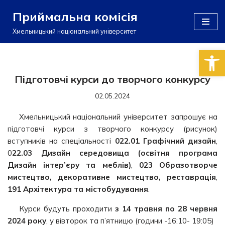
Приймальна комісія
Перейти
Хмельницький національний університет
до
Відкри
вмісту
Підготовчі курси до творчого конкурсу
02.05.2024
Хмельницький національний університет запрошує на
підготовчі курси з творчого конкурсу (рисунок)
вступників на спеціальності
022.01 Графічний дизайн
,
0
22.03 Дизайн середовища (освітня програма
Дизайн інтер’єру та меблів)
,
023 Образотворче
мистецтво, декоративне мистецтво, реставрація
,
191 Архітектура та містобудування
.
Курси будуть проходити
з
14 травня по 28 червня
2024 року
, у вівторок та п’ятницю (години -16:10- 19:05)