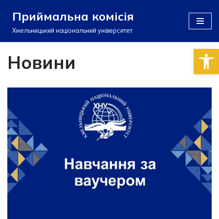
Приймальна комісія
Перейти
Хмельницький національний університет
до
Відкри
вмісту
Новини