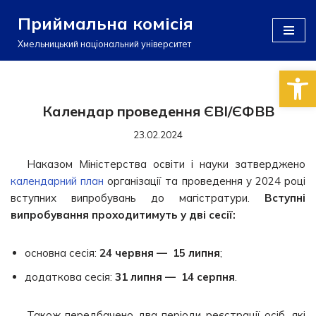
Приймальна комісія
Перейти
Хмельницький національний університет
до
Відкри
вмісту
Календар проведення ЄВІ/ЄФВВ
23.02.2024
Наказом Міністерства освіти і науки затверджено
календарний план
організації та проведення у 2024 році
вступних випробувань до магістратури.
Вступні
випробування проходитимуть у дві сесії:
основна сесія:
24 червня — 15 липня
;
додаткова сесія:
31 липня — 14 серпня
.
Також передбачено два періоди реєстрації осіб, які