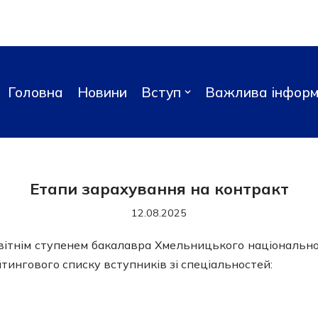
Головна
Новини
Вступ
Важлива інформ
Етапи зарахування на контракт
12.08.2025
світнім ступенем бакалавра Хмельницького національно
ейтингового списку вступників
зі спеціальностей: