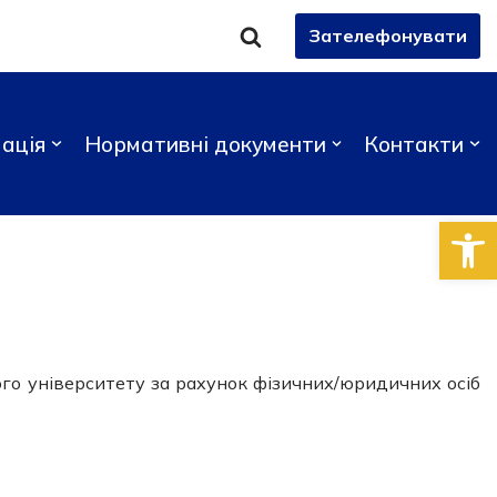
Зателефонувати
ація
Нормативні документи
Контакти
Відкри
го університету за рахунок фізичних/юридичних осіб