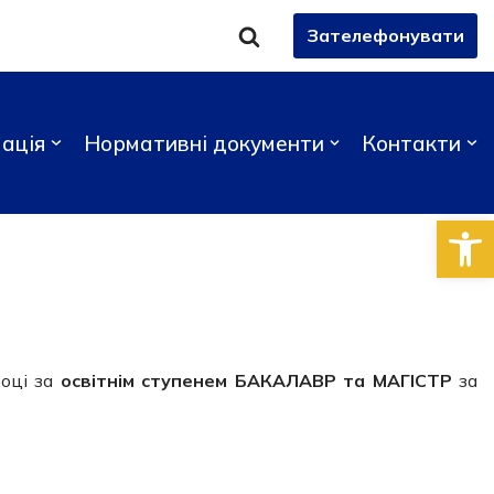
Зателефонувати
ація
Нормативні документи
Контакти
Відкри
році за
освітнім ступенем БАКАЛАВР та МАГІСТР
за