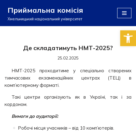
Приймальна комісія
Перейти
Хмельницький національний університет
до
Відкри
вмісту
Де складатимуть НМТ-2025?
25.02.2025
НМТ-2025 проходитиме у спеціально створених
тимчасових екзаменаційних центрах (ТЕЦ) в
комп’ютерному форматі.
Такі центри організують як в Україні, так і за
кордоном.
Вимоги до аудиторії:
Робочі місця учасників – від 10 комп’ютерів.