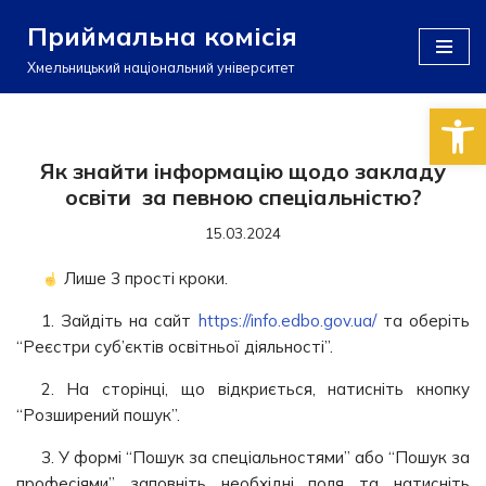
Приймальна комісія
Перейти
Хмельницький національний університет
до
Відкри
вмісту
Як знайти інформацію щодо закладу
освіти за певною спеціальністю?
15.03.2024
Лише 3
прості кроки.
1️. Зайдіть на сайт
https://info.edbo.gov.ua/
та оберіть
“Реєстри суб’єктів освітньої діяльності”.
2️. На сторінці, що відкриється, натисніть кнопку
“Розширений пошук”.
3️. У формі “Пошук за спеціальностями” або “Пошук за
професіями” заповніть необхідні поля та натисніть